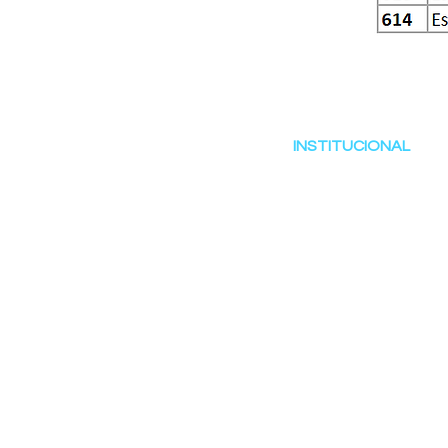
INSTITUCIONAL
Página de inicio
Productos
servicios
Nuestro trabajo
Acerca del embalaje de p
Contacto