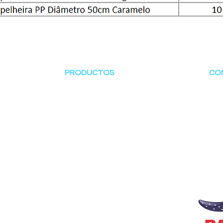
PRODUCTOS
CO
Embalajes
productos cosméticos
Mantequillas
utilidad del hogar
avo real
paces
taza promocional